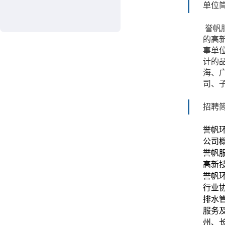
单位
誉帆
的高
事单
计的
海、
司、
招聘
誉帆
公司
誉帆
高新
誉帆
行业
排水
服务
州、