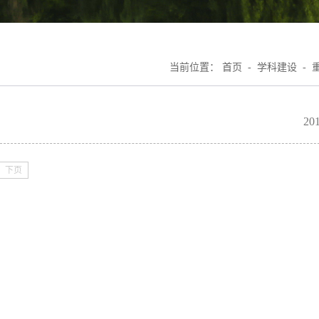
当前位置：
首页
-
学科建设
-
201
下页