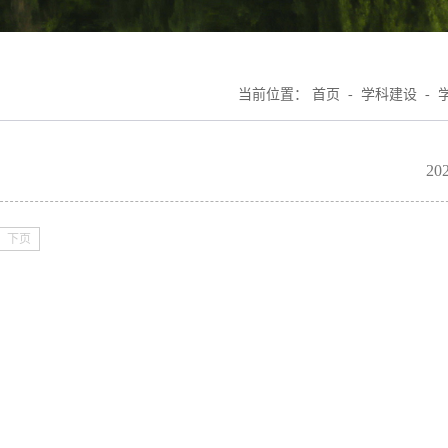
当前位置：
首页
-
学科建设
-
202
下页