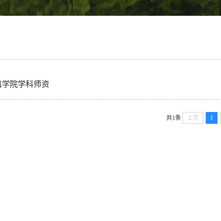
筑学院学科师资
共1条
上页
1