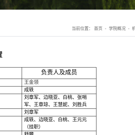
当前位置：
首页
-
学院概况
-
置
负责人及成员
王金领
成轶
刘章军、边晓亚、白桃、张哨
军、王章琼、王慧妮、刘胜兵
刘章军
成轶、边晓亚、白桃、王元元
（挂职）
舒攀