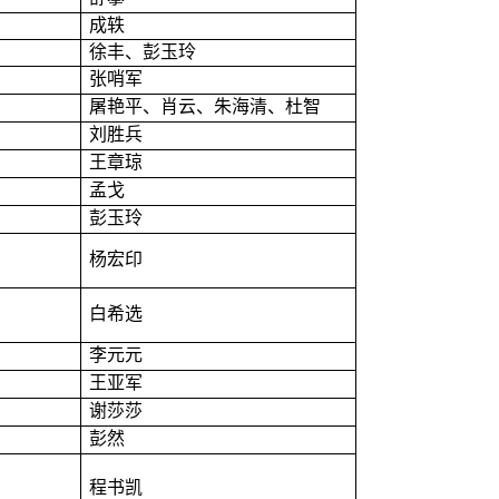
成轶
徐丰、彭玉玲
张
哨军
屠艳平、肖云、朱海清、杜智
刘胜兵
王章琼
孟戈
彭玉玲
杨宏印
白希选
李元元
王亚军
谢莎莎
彭然
程书凯