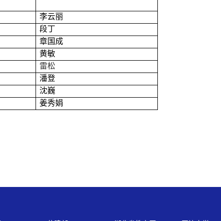
李云丽
段丁
章国成
黄敏
雷松
潘登
沈巍
姜秀娟