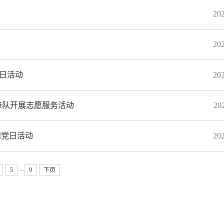
202
202
党日活动
202
锋队开展志愿服务活动
202
题党日活动
202
...
5
9
下页