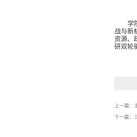
学
战与新
资源、
研双轮
上一篇：
下一篇：