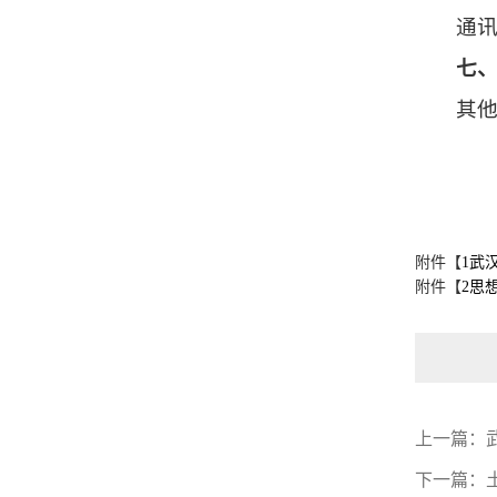
通
七
其
附件【
1武
附件【
2思
上一篇：
下一篇：