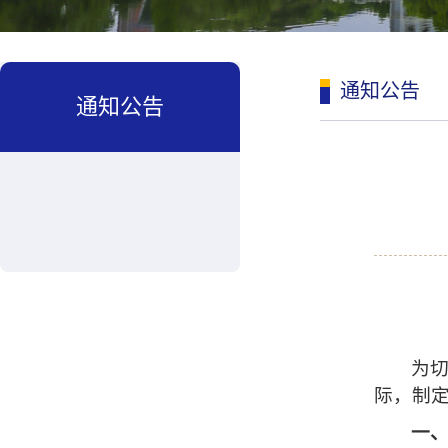
通知公告
通知公告
为切
际，制
一